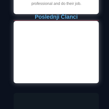
professional and do their job.
Poslednji Članci
Kako Izgraditi Onlajn Prodavnicu Sa
Visokom Konverzijom
19. јун 2024.
Ultimativni Vodič Za Dizajniranje
Zapanjujuće WordPress Veb Stranice U
2025. Godini
4. новембар 2024.