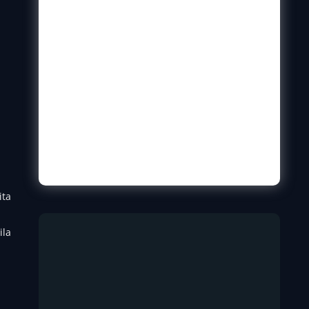
Za Preduzetnike
5. мај 2025.
Otključavanje Budućnosti: Kako
Veštačka Inteligencija Menja
Poslovanje
5. мај 2025.
Load More
ita
ila