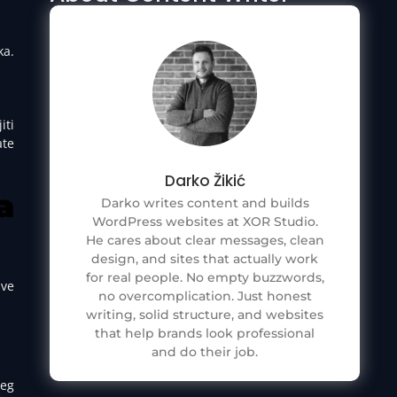
ka.
iti
ate
Darko Žikić
a
Darko writes content and builds
WordPress websites at XOR Studio.
He cares about clear messages, clean
design, and sites that actually work
for real people. No empty buzzwords,
sve
no overcomplication. Just honest
writing, solid structure, and websites
that help brands look professional
and do their job.
šeg