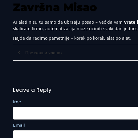
Završna Misao
AI alati nisu tu samo da ubrzaju posao – već da vam
vrate 
skalirate firmu, automatizacija može učiniti svaki dan jednos
Hajde da radimo pametnije – korak po korak, alat po alat.
Претходни чланак
Leave a Reply
Ime
Email