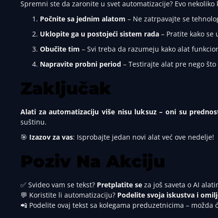
Spremni ste da zaronite u svet automatizacije? Evo nekoliko 
Počnite sa jednim alatom
– Ne zatrpavajte se tehnolo
Uklopite ga u postojeći sistem rada
– Pratite kako se 
Obučite tim
– Svi treba da razumeju kako alat funkcion
Napravite probni period
– Testirajte alat pre nego št
Zaključak
Alati za automatizaciju više nisu luksuz – oni su prednos
suštinu.
🎯
Izazov za vas
: Isprobajte jedan novi alat već ove nedelje!
Poziv Na Akciju
✅ Svideo vam se tekst?
Pretplatite se
za još saveta o AI alat
💬 Koristite li automatizaciju?
Podelite svoja iskustva i omi
📲 Podelite ovaj tekst sa kolegama preduzetnicima – možda 