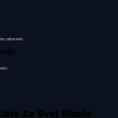
te zaboravili.
janje
vaju:
late Za Svoj Biznis