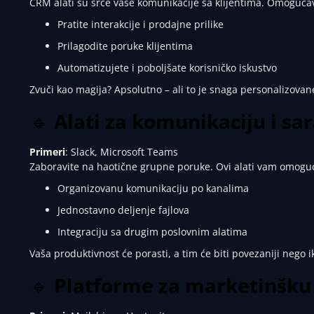
CRM alati su srce vaše komunikacije sa klijentima. Omoguća
Pratite interakcije i prodajne prilike
Prilagodite poruke klijentima
Automatizujete i poboljšate korisničko iskustvo
Zvuči kao magija? Apsolutno – ali to je snaga personalizovan
🔹
Alati za komunikaciju i sa
Primeri
: Slack, Microsoft Teams
Zaboravite na haotične grupne poruke. Ovi alati vam omogu
Organizovanu komunikaciju po kanalima
Jednostavno deljenje fajlova
Integraciju sa drugim poslovnim alatima
Vaša produktivnost će porasti, a tim će biti povezaniji nego i
🔹
Platforme za marketinšku