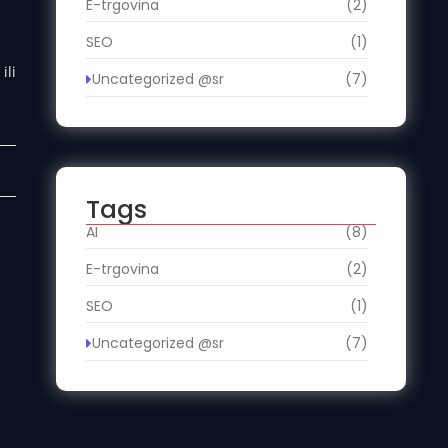
E-trgovina
(2)
SEO
(1)
ili
Uncategorized @sr
(7)
Tags
AI
(8)
E-trgovina
(2)
SEO
(1)
Uncategorized @sr
(7)