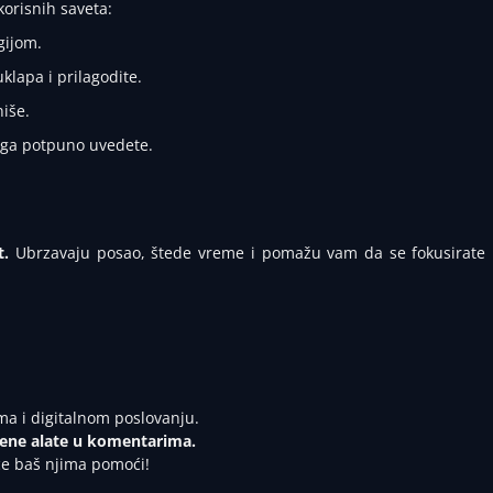
korisnih saveta:
gijom.
uklapa i prilagodite.
iše.
o ga potpuno uvedete.
t.
Ubrzavaju posao, štede vreme i pomažu vam da se fokusirate
ima i digitalnom poslovanju.
ljene alate u komentarima.
će baš njima pomoći!