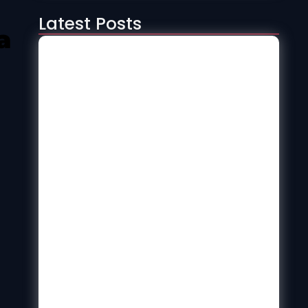
Latest Posts
a
7 Znakova Da Je Vreme Da
Redizajnirate Svoju Veb Stranicu U
2025. Godini (pre Nego Što Vas To
Košta Prodaje)
4. септембар 2025.