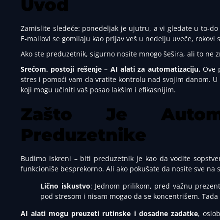
Uvod
Zamislite sledeće: ponedeljak je ujutru, a vi gledate u to-do
E-mailovi se gomilaju kao prljav veš u nedelju uveče, rokovi s
Ako ste preduzetnik, sigurno nosite mnogo šešira, ali to ne 
Srećom, postoji rešenje – AI alati za automatizaciju.
Ove p
stres i pomoći vam da vratite kontrolu nad svojim danom. U
koji mogu učiniti vaš posao lakšim i efikasnijim.
Zašto Je Autom
Preduzetnike
Budimo iskreni – biti preduzetnik je kao da vodite sopstven
funkcioniše besprekorno. Ali ako pokušate da nosite sve na s
Lično iskustvo
: Jednom prilikom, pred važnu prezenta
pod stresom i nisam mogao da se koncentrišem. Tada s
AI alati mogu preuzeti rutinske i dosadne zadatke
, oslo