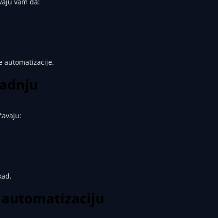
vaju vam da:
e automatizacije.
radnju
ćavaju:
kad.
 automatizaciju