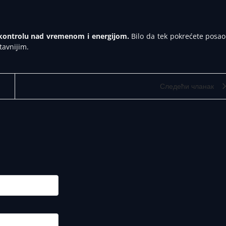
kontrolu nad vremenom i energijom.
Bilo da tek pokrećete posao 
tavnijim.
Следећи чланак