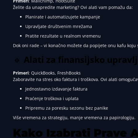
Primeri
: Mailchimp, Hootsuite
Želite da unapredite marketing? Ovi alati vam pomažu da:
Planirate i automatizujete kampanje
Upravljate društvenim mrežama
Pratite rezultate u realnom vremenu
Dok oni rade – vi konačno možete da popijete onu kafu koju s
🔹
Alati za finansijsko upravl
Primeri
: QuickBooks, FreshBooks
Zaboravite na stres oko faktura i troškova. Ovi alati omoguća
Jednostavno izdavanje faktura
Praćenje troškova i uplata
Pripremu za poresku sezonu bez panike
Više vremena za strategiju, manje vremena za papirologiju.
Kako Izabrati Prave A