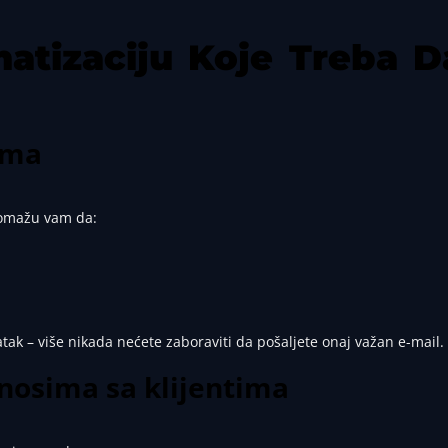
atizaciju Koje Treba D
ima
 Pomažu vam da:
tak – više nikada nećete zaboraviti da pošaljete onaj važan e-mail.
dnosima sa klijentima