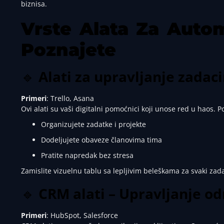
biznisa.
Vrste Alata Za Autom
Poznajete
🔹
Alati za upravljanje zadac
Primeri
: Trello, Asana
Ovi alati su vaši digitalni pomoćnici koji unose red u haos.
Organizujete zadatke i projekte
Dodeljujete obaveze članovima tima
Pratite napredak bez stresa
Zamislite vizuelnu tablu sa lepljivim beleškama za svaki zada
🔹
CRM alati – Upravljanje o
Primeri
: HubSpot, Salesforce