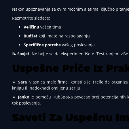
Nakon upoznavanja sa ovim moćnim alatima, ključno pitanje
Razmotrite sledeće:
Veličinu
vašeg tima
Budžet
koji imate na raspolaganju
Specifične potrebe
vašeg poslovanja
📝
Savjet
: Ne bojte se da eksperimentišete. Testiranjem više
Uspešne Priče Iz Pra
🔸
Sara
, vlasnica male firme, koristila je Trello da organiz
knjigu ili nadoknadi omiljenu seriju.
🔸
Janko
je pomoću HubSpot-a povećao broj potencijalnih k
tok poslovanja.
Saveti Za Uspešnu Im