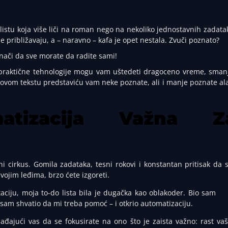
 listu koja više liči na roman nego na nekoliko jednostavnih zadata
e približavaju, a – naravno – kafa je opet nestala. Zvuči poznato?
znači da sve morate da radite sami!
raktične tehnologije mogu vam uštedeti dragoceno vreme, smanj
 ovom tekstu predstaviću vam neke poznate, ali i manje poznate al
atizacija Važna Z
i cirkus. Gomila zadataka, tesni rokovi i konstantan pritisak da 
vojim leđima, brzo ćete izgoreti.
ciju, moja to-do lista bila je dugačka kao oblakoder. Bio sam
am shvatio da mi treba pomoć – i otkrio automatizaciju.
bađajući vas da se fokusirate na ono što je zaista važno: rast va