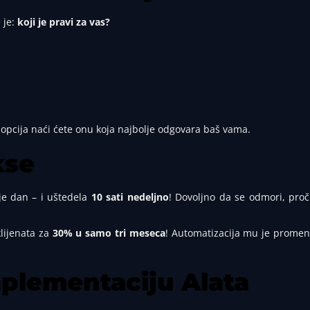
 je:
koji je pravi za vas?
 opcija naći ćete onu koja najbolje odgovara baš vama.
kse
uje dan – i uštedela
10 sati nedeljno
! Dovoljno da se odmori, proč
lijenata za
30% u samo tri meseca
! Automatizacija mu je promen
plementaciju Alata