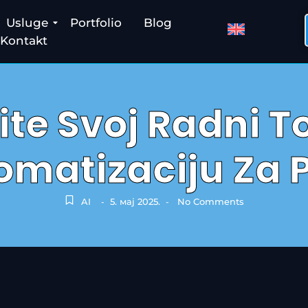
Usluge
Portfolio
Blog
Kontakt
te Svoj Radni Tok
tomatizaciju Za 
AI
5. мај 2025.
No Comments
-
-