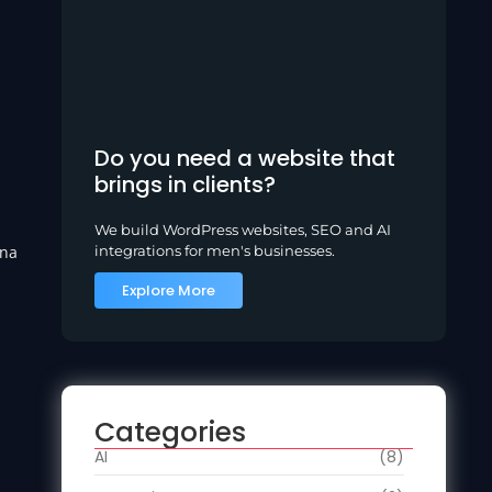
Do you need a website that
brings in clients?
We build WordPress websites, SEO and AI
integrations for men's businesses.
 na
Explore More
Categories
AI
(8)